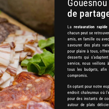
Gouesnou
de partag
La
restauration rapide
chacun peut se retrouver
amis, en famille ou ave
savourer des plats va
pour plaire à tous, offr
desserts qui s’adaptent
service, nous veillons 
tous les budgets, afin
compromis.
En optant pour notre esp
endroit chaleureux où l’
pour des instants de con
autour de plats délici