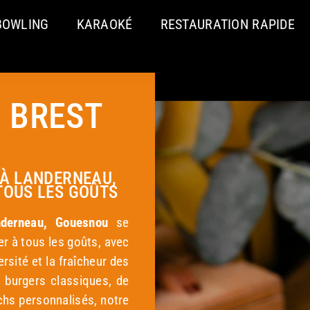
BOWLING
KARAOKÉ
RESTAURATION RAPIDE
 BREST
 À LANDERNEAU,
TOUS LES GOÛTS
erneau, Gouesnou
se
er à tous les goûts, avec
rsité et la fraîcheur des
 burgers classiques, de
hs personnalisés, notre