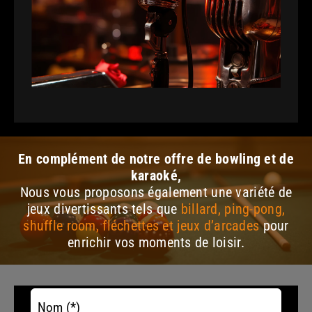
En complément de notre offre de bowling et de
karaoké,
Nous vous proposons également une variété de
jeux divertissants tels que
billard, ping-pong,
shuffle room, fléchettes et jeux d’arcades
pour
enrichir vos moments de loisir.
Alter
Nom (*)