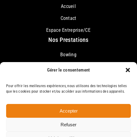
Accueil
Contact
Espace Entreprise/CE
Nos Prestations
Bowling
Karaoké
Gérer le consentement
Restauration Rapide
Pour offrir les meilleures expériences, nous utilisons des technologies telles
que les cookies pour stocker et/ou accéder aux informations des appareils.
Accepter
Le Master
Mentions légales
Refuser
Politique de confidentialité