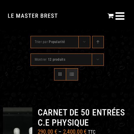
Passer
au
contenu
Trier par
Popularité
Montrer
12 produits
CARNET DE 50 ENTRÉES
C.E PHYSIQUE
290.00
€
–
2,400.00
€
TTC