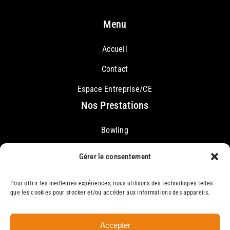
multiple
variants.
Menu
The
options
Accueil
may
Contact
be
chosen
Espace Entreprise/CE
on
Nos Prestations
the
Bowling
product
page
Karaoké
Gérer le consentement
Restauration Rapide
Pour offrir les meilleures expériences, nous utilisons des technologies telles
que les cookies pour stocker et/ou accéder aux informations des appareils.
Accepter
Le Master